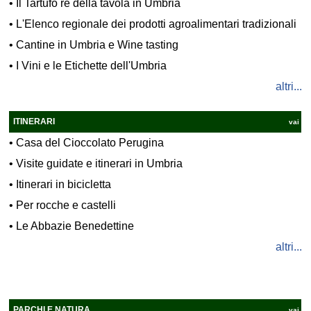
•
Il Tartufo re della tavola in Umbria
•
L'Elenco regionale dei prodotti agroalimentari tradizionali
•
Cantine in Umbria e Wine tasting
•
I Vini e le Etichette dell'Umbria
altri...
ITINERARI
vai
•
Casa del Cioccolato Perugina
•
Visite guidate e itinerari in Umbria
•
Itinerari in bicicletta
•
Per rocche e castelli
•
Le Abbazie Benedettine
altri...
PARCHI E NATURA
vai