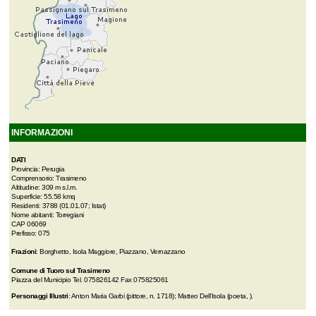
INFORMAZIONI
DATI
Provincia: Perugia
Comprensorio: Trasimeno
Altitudine: 309 m s.l.m.
Superficie: 55.58 kmq
Residenti: 3788 (01.01.07; Istat)
Nome abitanti: Torregiani
CAP 06069
Prefisso: 075
Frazioni
: Borghetto, Isola Maggiore, Piazzano, Vernazzano
Comune di Tuoro sul Trasimeno
Piazza del Municipio Tel. 075826142 Fax 075825061
Personaggi Illustri
: Anton Maria Garbi (pittore, n. 1718); Matteo Dell'Isola (poeta, ).