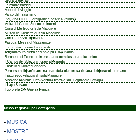
Bed & Breakfast
Le manifestazioni
Appunti di viaggio
Parco del Trasimeno
Pici, vino D.O.C., torciglione e pesce a volont�
Visita del Centro Storico e dintorni
Corsi di Merletto di Isola Maggiore
Museo del Merletto di Isola Maggiore
Corsi su Pizzo d�Irlanda
Pasqua: Messa di Mezzanotte
Eucarestia e lavanda dei piedi
Artigianato tra pietra serena e pizzi d�Irlanda
Borghetto di Tuoro, un interessante complesso architettonico
Il Campo del Sole, un museo all�aperto
Castello di Montegualandro
Percorso nell�anfiteatro naturale della clamorosa disfatta dell�esercito romano
Il pittoresco villaggio di Isola Maggiore
Missione Annibale, un'avventura teatrale sui Luoghi della Battaglia
Il Lago Salvato
Tuoro e la 2� Guerra Punica
News regionali per categoria
•
MUSICA
•
MOSTRE