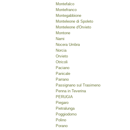
Montefalco
Montefranco
Montegabbione
Monteleone di Spoleto
Monteleone d'Orvieto
Montone
Narni
Nocera Umbra
Norcia
Orvieto
Otricoli
Paciano
Panicale
Parrano
Passignano sul Trasimeno
Penna in Teverina
PERUGIA
Piegaro
Pietralunga
Poggiodomo
Polino
Porano