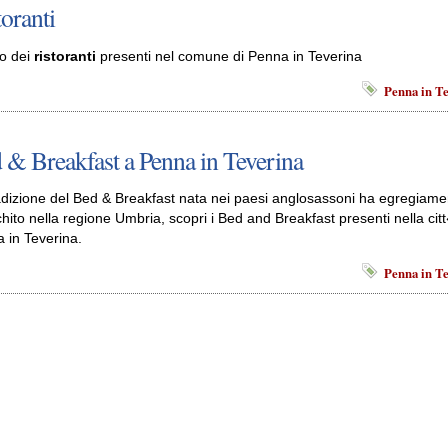
toranti
o dei
ristoranti
presenti nel comune di Penna in Teverina
Penna in T
 & Breakfast a Penna in Teverina
adizione del Bed & Breakfast nata nei paesi anglosassoni ha egregiame
chito nella regione Umbria, scopri i Bed and Breakfast presenti nella cit
 in Teverina.
Penna in T