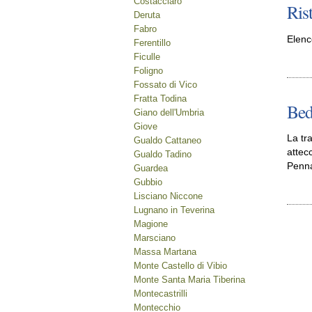
Costacciaro
Ris
Deruta
Fabro
Elenc
Ferentillo
Ficulle
Foligno
Fossato di Vico
Fratta Todina
Bed
Giano dell'Umbria
Giove
La tr
Gualdo Cattaneo
attec
Gualdo Tadino
Penna
Guardea
Gubbio
Lisciano Niccone
Lugnano in Teverina
Magione
Marsciano
Massa Martana
Monte Castello di Vibio
Monte Santa Maria Tiberina
Montecastrilli
Montecchio