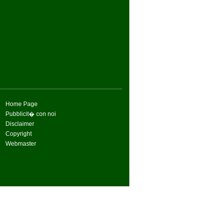
Home Page
Pubblicit� con noi
Disclaimer
Copyright
Webmaster