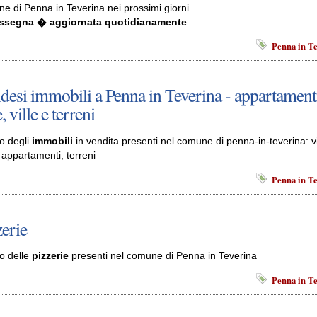
e di Penna in Teverina nei prossimi giorni.
assegna � aggiornata quotidianamente
Penna in T
desi immobili a Penna in Teverina - appartament
, ville e terreni
o degli
immobili
in vendita presenti nel comune di penna-in-teverina: vi
 appartamenti, terreni
Penna in T
zerie
o delle
pizzerie
presenti nel comune di Penna in Teverina
Penna in T