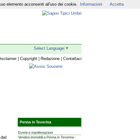
suo elemento acconsenti all'uso dei cookie.
Informazioni
Accetta
r
|
YouTube
|
Select Language
▼
isclaimer
|
Copyright
|
Redazione
|
Contattaci
Penna in Teverina
Eventi e manifestazioni
 del
Vendesi immobili a Penna in Teverina -