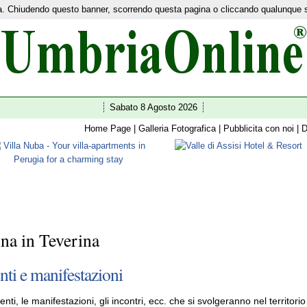
nza. Chiudendo questo banner, scorrendo questa pagina o cliccando qualunque 
etwork:
Home Turismo
|
News
|
Ultim'ora
|
I 92 comuni
|
Guide
|
Shopping
|
Facebook
|
Twitte
Sabato 8 Agosto 2026
Home Page
|
Galleria Fotografica
|
Pubblicita con noi
|
D
na in Teverina
nti e manifestazioni
enti, le manifestazioni, gli incontri, ecc. che si svolgeranno nel territorio