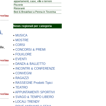
appartamenti, case, ville e terreni
Pizzerie
Ristoranti
Bed & Breakfast a Penna in Teverina
everina
News regionali per categoria
i,
•
MUSICA
•
MOSTRE
•
CORSI
lle,
•
CONCORSI & PREMI
•
FOLKLORE
•
EVENTI
everina
•
DANZA & BALLETTO
•
INCONTRI & CONFERENZE
•
CONVEGNI
•
RAGAZZI
•
RASSEGNE Prodotti Tipici
•
TEATRO
•
APPUNTAMENTI SPORTIVI
everina
•
SVAGO & TEMPO LIBERO
•
LOCALI TRENDY