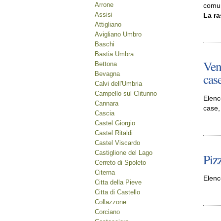
Arrone
comun
Assisi
La r
Attigliano
Avigliano Umbro
Baschi
Bastia Umbra
Ven
Bettona
Bevagna
case
Calvi dell'Umbria
Campello sul Clitunno
Elenc
Cannara
case,
Cascia
Castel Giorgio
Castel Ritaldi
Castel Viscardo
Castiglione del Lago
Piz
Cerreto di Spoleto
Citerna
Elenc
Citta della Pieve
Citta di Castello
Collazzone
Corciano