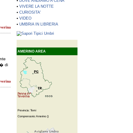
•
DOVE ANDIAMO A CENA
•
VIVERE LA NOTTE
•
CURIOSITA'
•
VIDEO
•
UMBRIA IN LIBRERIA
everina
AMERINO AREA
nte
t� di
everina
Provincia: Terni
Comprensorio: Amerino ()