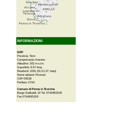
INFORMAZIONI
DATI
Provincia: Terni
Comprensorio: Amerino
Altitudine: 302 m s.l.m.
Superficie: 9.97 kmq
Residenti: 1091 (01.01.07; Istat)
Nome abitanti: Pennesi
CAP 05028
Prefisso: 0744
Comune di Penna in Teverina
Borgo Garibaldi, 10 Tel. 0744993326
Fax 0744993326