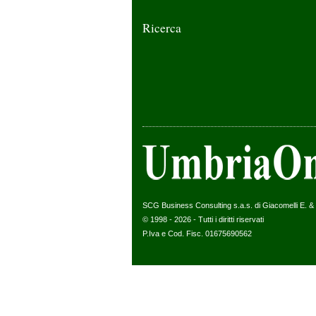
Ricerca
SCG Business Consulting s.a.s. di Giacomelli E. & C
© 1998 - 2026 - Tutti i diritti riservati
P.Iva e Cod. Fisc. 01675690562