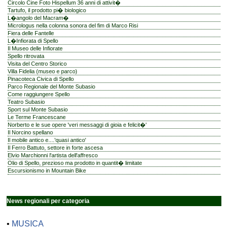
Circolo Cine Foto Hispellum 36 anni di attivit�
Tartufo, il prodotto pi� biologico
L�angolo del Macram�
Micrologus nella colonna sonora del fim di Marco Risi
Fiera delle Fantelle
L�Infiorata di Spello
Il Museo delle Infiorate
Spello ritrovata
Visita del Centro Storico
Villa Fidelia (museo e parco)
Pinacoteca Civica di Spello
Parco Regionale del Monte Subasio
Come raggiungere Spello
Teatro Subasio
Sport sul Monte Subasio
Le Terme Francescane
Norberto e le sue opere 'veri messaggi di gioia e felicit�'
Il Norcino spellano
Il mobile antico e....'quasi antico'
Il Ferro Battuto, settore in forte ascesa
Elvio Marchionni l'artista dell'affresco
Olio di Spello, prezioso ma prodotto in quantit� limitate
Escursionismo in Mountain Bike
News regionali per categoria
•
MUSICA