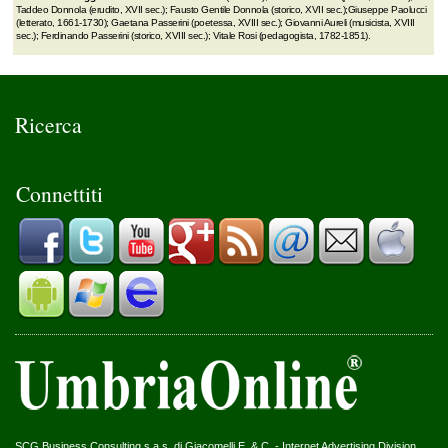
Taddeo Donnola (erudito, XVII sec.); Fausto Gentile Donnola (storico, XVII sec.);Giuseppe Paolucci
(letterato, 1661-1730); Gaetana Passerini (poetessa, XVIII sec.); Giovanni Aureli (musicista, XVIII
sec.); Ferdinando Passerini (storico, XVIII sec.); Vitale Rosi (pedagogista, 1782-1851).
Ricerca
Connettiti
SCG Business Consulting s.a.s. di Giacomelli E. & C. - Internet Advertising Division