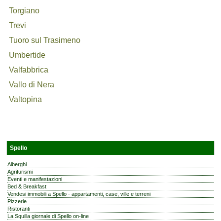
Torgiano
Trevi
Tuoro sul Trasimeno
Umbertide
Valfabbrica
Vallo di Nera
Valtopina
Spello
Alberghi
Agriturismi
Eventi e manifestazioni
Bed & Breakfast
Vendesi immobili a Spello - appartamenti, case, ville e terreni
Pizzerie
Ristoranti
La Squilla giornale di Spello on-line