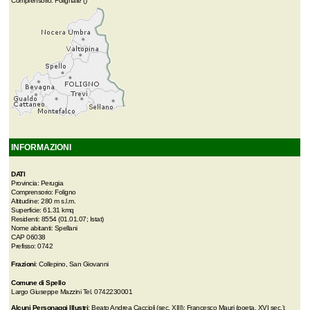
Comprensorio: Folignate ()
INFORMAZIONI
DATI
Provincia: Perugia
Comprensorio: Foligno
Altitudine: 280 m s.l.m.
Superficie: 61.31 kmq
Residenti: 8554 (01.01.07; Istat)
Nome abitanti: Spellani
CAP 06038
Prefisso: 0742
Frazioni
: Collepino, San Giovanni
Comune di Spello
Largo Giuseppe Mazzini Tel. 0742230001
Alcuni Personaggi Illustri
: Beato Andrea Caccioli (sec. XIII); Francesco Mauri (poeta, XVI sec.);