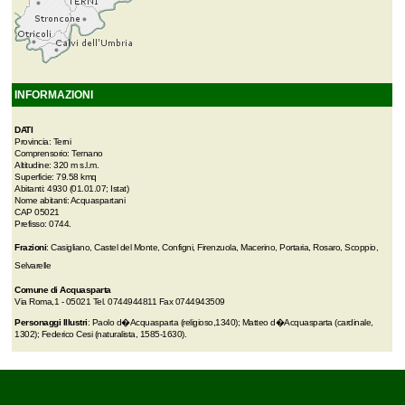
INFORMAZIONI
DATI
Provincia: Terni
Comprensorio: Ternano
Altitudine: 320 m s.l.m.
Superficie: 79.58 kmq
Abitanti: 4930 (01.01.07; Istat)
Nome abitanti: Acquaspartani
CAP 05021
Prefisso: 0744.
Frazioni
: Casigliano, Castel del Monte, Configni, Firenzuola, Macerino, Portaria, Rosaro, Scoppio,
Selvarelle
Comune di Acquasparta
Via Roma,1 - 05021 Tel. 0744944811 Fax 0744943509
Personaggi Illustri
: Paolo d�Acquasparta (religioso,1340); Matteo d�Acquasparta (cardinale,
1302); Federico Cesi (naturalista, 1585-1630).