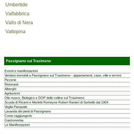
Umbertide
Valfabbrica
Vallo di Nera
Valtopina
Passignano sul Trasimeno
Eventi e manifestazioni
Vendesi immobili a Passignano sul Trasimeno - appartamenti, case, ville e terreni
Pizzerie
Ristoranti
Alberghi
Agriturismi
Olio nuovo, Biologico e DOP delle colline sul Trasimeno
Scuola di Ricami e Merletti Romeyne Robert Ranieri di Sorbello dal 1904
Veglia Pasquale
Lavanda dei piedi di Passignano
Come raggiungerlo
Gastronomia
Le Manifestazioni