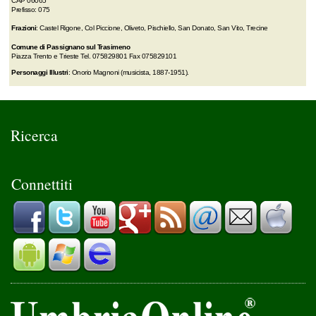
CAP 06065
Prefisso: 075
Frazioni
: Castel Rigone, Col Piccione, Oliveto, Pischiello, San Donato, San Vito, Trecine
Comune di Passignano sul Trasimeno
Piazza Trento e Trieste Tel. 075829801 Fax 075829101
Personaggi Illustri
: Onorio Magnoni (musicista, 1887-1951).
Ricerca
Connettiti