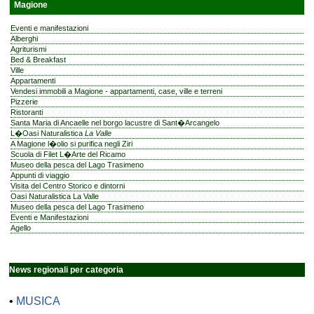
Magione
Eventi e manifestazioni
Alberghi
Agriturismi
Bed & Breakfast
Ville
Appartamenti
Vendesi immobili a Magione - appartamenti, case, ville e terreni
Pizzerie
Ristoranti
Santa Maria di Ancaelle nel borgo lacustre di Sant�Arcangelo
L�Oasi Naturalistica
La Valle
A Magione l�olio si purifica negli Ziri
Scuola di Filet L�Arte del Ricamo
Museo della pesca del Lago Trasimeno
Appunti di viaggio
Visita del Centro Storico e dintorni
Oasi Naturalistica La Valle
Museo della pesca del Lago Trasimeno
Eventi e Manifestazioni
Agello
News regionali per categoria
•
MUSICA