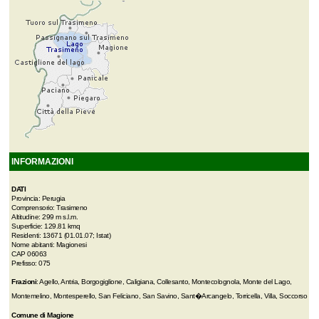
INFORMAZIONI
DATI
Provincia: Perugia
Comprensorio: Trasimeno
Altitudine: 299 m s.l.m.
Superficie: 129.81 kmq
Residenti: 13671 (01.01.07; Istat)
Nome abitanti: Magionesi
CAP 06063
Prefisso: 075
Frazioni
: Agello, Antria, Borgogiglione, Caligiana, Collesanto, Montecolognola, Monte del Lago,
Montemelino, Montesperello, San Feliciano, San Savino, Sant�Arcangelo, Torricella, Villa, Soccorso
Comune di Magione