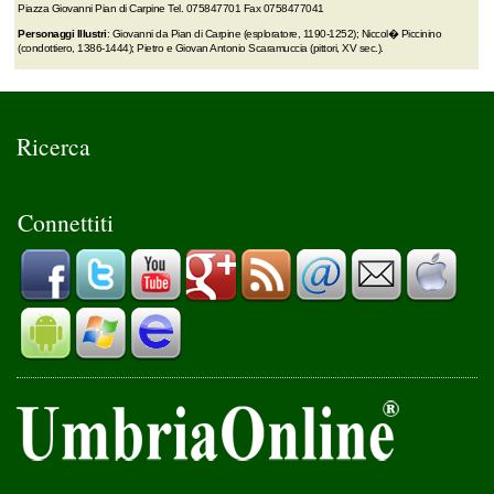
Piazza Giovanni Pian di Carpine Tel. 075847701 Fax 0758477041
Personaggi Illustri
: Giovanni da Pian di Carpine (esploratore, 1190-1252); Niccol� Piccinino
(condottiero, 1386-1444); Pietro e Giovan Antonio Scaramuccia (pittori, XV sec.).
Ricerca
Connettiti