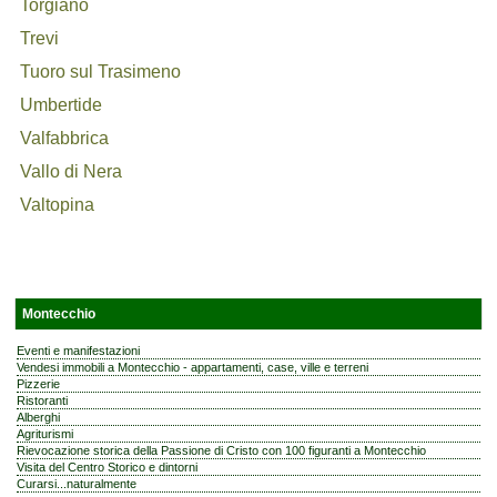
Torgiano
Trevi
Tuoro sul Trasimeno
Umbertide
Valfabbrica
Vallo di Nera
Valtopina
Montecchio
Eventi e manifestazioni
Vendesi immobili a Montecchio - appartamenti, case, ville e terreni
Pizzerie
Ristoranti
Alberghi
Agriturismi
Rievocazione storica della Passione di Cristo con 100 figuranti a Montecchio
Visita del Centro Storico e dintorni
Curarsi...naturalmente