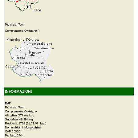
Provincia: Terni
Comprensorio: Orvietano ()
INFORMAZIONI
DATI
Provincia: Terni
Comprensorio: Orvietano
Altitudine: 377 m s.l.m.
Superficie: 48.49 kmq
Residenti: 1738 (01.01.07; Istat)
Nome abitanti: Montecchiesi
CAP 05020
Prefisso: 0744