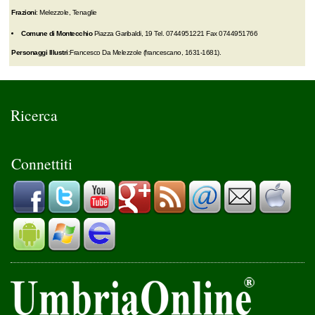
Frazioni
: Melezzole, Tenaglie
Comune di Montecchio
Piazza Garibaldi, 19 Tel. 0744951221 Fax 0744951766
Personaggi Illustri
:Francesco Da Melezzole (francescano, 1631-1681).
Ricerca
Connettiti