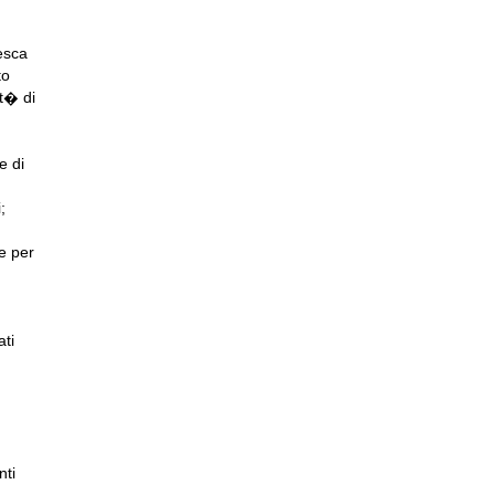
esca
to
et� di
e di
;
e per
ati
nti