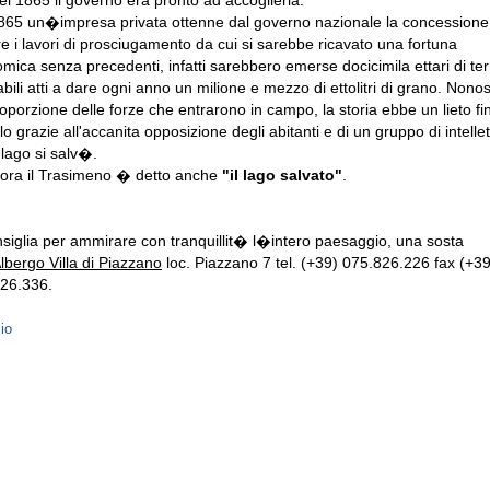
el 1865 il governo era pronto ad accoglierla.
865 un�impresa privata ottenne dal governo nazionale la concessione
are i lavori di prosciugamento da cui si sarebbe ricavato una fortuna
mica senza precedenti, infatti sarebbero emerse docicimila ettari di ter
vabili atti a dare ogni anno un milione e mezzo di ettolitri di grano. Nono
roporzione delle forze che entrarono in campo, la storia ebbe un lieto fi
o grazie all'accanita opposizione degli abitanti e di un gruppo di intellet
 lago si salv�.
lora il Trasimeno � detto anche
"il lago salvato"
.
nsiglia per ammirare con tranquillit� l�intero paesaggio, una sosta
lbergo Villa di Piazzano
loc. Piazzano 7 tel. (+39) 075.826.226 fax (+39
26.336.
zio