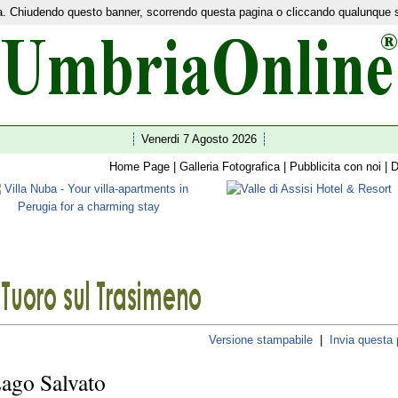
nza. Chiudendo questo banner, scorrendo questa pagina o cliccando qualunque 
etwork:
Home Turismo
|
News
|
Ultim'ora
|
I 92 comuni
|
Guide
|
Shopping
|
Facebook
|
Twitte
Venerdi 7 Agosto 2026
Home Page
|
Galleria Fotografica
|
Pubblicita con noi
|
D
Versione stampabile
|
Invia questa
Lago Salvato