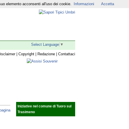
suo elemento acconsenti all'uso dei cookie.
Informazioni
Accetta
r
|
YouTube
|
Select Language
▼
isclaimer
|
Copyright
|
Redazione
|
Contattaci
Iniziative nel comune di Tuoro sul
 pagina
Trasimeno