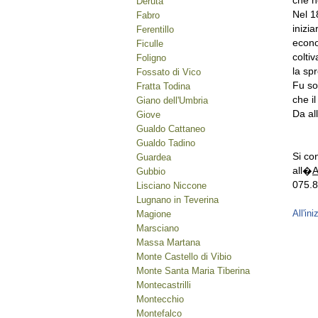
che n
Deruta
Nel 1
Fabro
inizi
Ferentillo
econo
Ficulle
colti
Foligno
la sp
Fossato di Vico
Fu sol
Fratta Todina
che il
Giano dell'Umbria
Da al
Giove
Gualdo Cattaneo
Gualdo Tadino
Si co
Guardea
all�
A
Gubbio
075.8
Lisciano Niccone
Lugnano in Teverina
All'ini
Magione
Marsciano
Massa Martana
Monte Castello di Vibio
Monte Santa Maria Tiberina
Montecastrilli
Montecchio
Montefalco