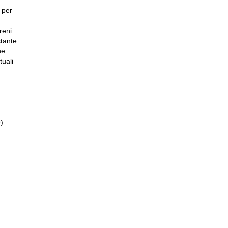
 per
reni
stante
ne.
tuali
)