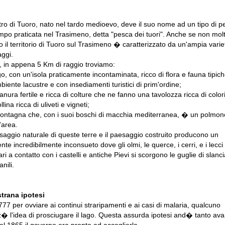
ntro di Tuoro, nato nel tardo medioevo, deve il suo nome ad un tipo di p
mpo praticata nel Trasimeno, detta "pesca dei tuori". Anche se non mol
o il territorio di Tuoro sul Trasimeno � caratterizzato da un'ampia vari
ggi.
ti, in appena 5 Km di raggio troviamo:
ago, con un'isola praticamente incontaminata, ricco di flora e fauna tipich
biente lacustre e con insediamenti turistici di prim'ordine;
ianura fertile e ricca di colture che ne fanno una tavolozza ricca di colori
ollina ricca di uliveti e vigneti;
montagna che, con i suoi boschi di macchia mediterranea, � un polmon
l'area.
esaggio naturale di queste terre e il paesaggio costruito producono un
te incredibilmente inconsueto dove gli olmi, le querce, i cerri, e i lecci
ri a contatto con i castelli e antiche Pievi si scorgono le guglie di slanci
nili.
trana ipotesi
777 per ovviare ai continui straripamenti e ai casi di malaria, qualcuno
� l'idea di prosciugare il lago. Questa assurda ipotesi and� tanto ava