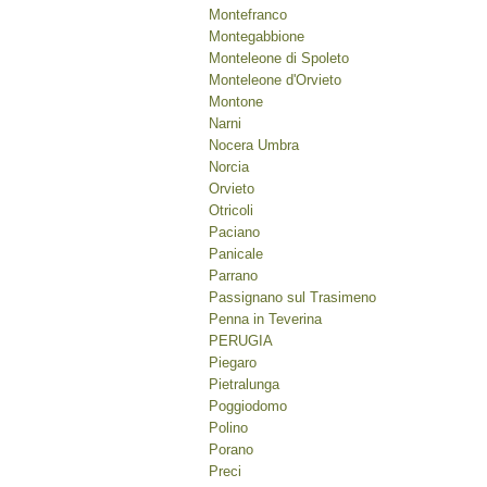
Montefranco
Montegabbione
Monteleone di Spoleto
Monteleone d'Orvieto
Montone
Narni
Nocera Umbra
Norcia
Orvieto
Otricoli
Paciano
Panicale
Parrano
Passignano sul Trasimeno
Penna in Teverina
PERUGIA
Piegaro
Pietralunga
Poggiodomo
Polino
Porano
Preci