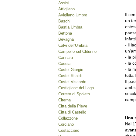
Assisi
Attigliano
Il ce
Avigliano Umbro
un te
Baschi
estes
Bastia Umbra
paesa
Bettona
Infat
Bevagna
- il l
Calvi dell'Umbria
un'am
Campello sul Clitunno
- la p
Cannara
- la c
Cascia
- la 
Castel Giorgio
tutta 
Castel Ritaldi
Il pa
Castel Viscardo
ambien
Castiglione del Lago
secola
Cerreto di Spoleto
campa
Citerna
Citta della Pieve
Citta di Castello
Una s
Collazzone
Nel 1
Corciano
avanz
Costacciaro