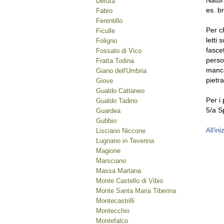
Natur
Deruta
es. br
Fabro
Ferentillo
Per c
Ficulle
letti 
Foligno
fasce
Fossato di Vico
perso
Fratta Todina
manca
Giano dell'Umbria
pietra
Giove
Gualdo Cattaneo
Per i
Gualdo Tadino
5/a S
Guardea
Gubbio
All'ini
Lisciano Niccone
Lugnano in Teverina
Magione
Marsciano
Massa Martana
Monte Castello di Vibio
Monte Santa Maria Tiberina
Montecastrilli
Montecchio
Montefalco