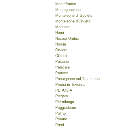
Montefranco
Montegabbione
Monteleone di Spoleto
Monteleone d'Orvieto
Montone
Narni
Nocera Umbra
Norcia
Orvieto
Otricoli
Paciano
Panicale
Parrano
Passignano sul Trasimeno
Penna in Teverina
PERUGIA
Piegaro
Pietralunga
Poggiodomo
Polino
Porano
Preci