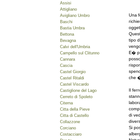
Assisi
Attigliano
Una f
Avigliano Umbro
richi
Baschi
ogget
Bastia Umbra
Quest
Bettona
tipo d
Bevagna
vengo
Calvi dell'Umbria
E� pr
Campello sul Clitunno
posso
Cannara
rispo
Cascia
spend
Castel Giorgio
che �
Castel Ritaldi
Castel Viscardo
Il fe
Castiglione del Lago
stann
Cerreto di Spoleto
labor
Citerna
compl
Citta della Pieve
di ved
Citta di Castello
divers
Collazzone
Si po
Corciano
alber
Costacciaro