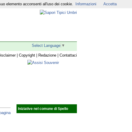
suo elemento acconsenti all'uso dei cookie.
Informazioni
Accetta
r
|
YouTube
|
Select Language
▼
isclaimer
|
Copyright
|
Redazione
|
Contattaci
Iniziative nel comune di Spello
 pagina