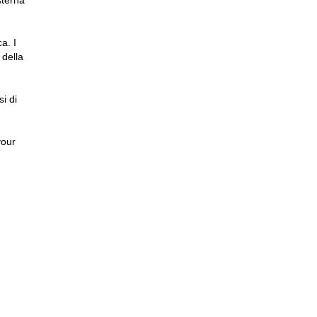
sterna
a. I
 della
i di
vour