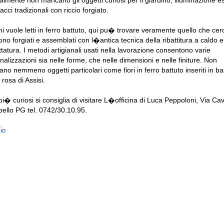
almente non mancano gli oggetti curiosi per il giardino; illuminazione e
acci tradizionali con riccio forgiato.
hi vuole letti in ferro battuto, qui pu� trovare veramente quello che cerc
sono forgiati e assemblati con l�antica tecnica della ribattitura a caldo e
ttatura. I metodi artigianali usati nella lavorazione consentono varie
nalizzazioni sia nelle forme, che nelle dimensioni e nelle finiture. Non
no nemmeno oggetti particolari come fiori in ferro battuto inseriti in bas
 rosa di Assisi.
 pi� curiosi si consiglia di visitare L�officina di Luca Peppoloni, Via Ca
pello PG tel. 0742/30.10.95.
zio