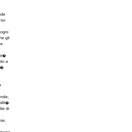
nde
rso
 ogni
he gli
te.
 pi�
sto a
i�
�
ende;
ilit�
die di
ase,