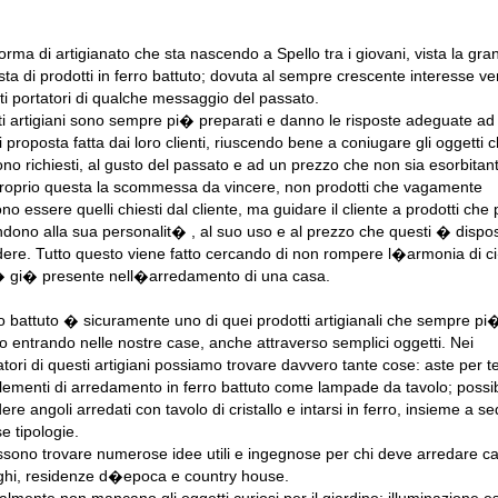
orma di artigianato che sta nascendo a Spello tra i giovani, vista la gra
esta di prodotti in ferro battuto; dovuta al sempre crescente interesse ve
ti portatori di qualche messaggio del passato.
i artigiani sono sempre pi� preparati e danno le risposte adeguate ad
i proposta fatta dai loro clienti, riuscendo bene a coniugare gli oggetti c
no richiesti, al gusto del passato e ad un prezzo che non sia esorbitan
oprio questa la scommessa da vincere, non prodotti che vagamente
no essere quelli chiesti dal cliente, ma guidare il cliente a prodotti che
ndono alla sua personalit� , al suo uso e al prezzo che questi � dispo
ere. Tutto questo viene fatto cercando di non rompere l�armonia di c
 gi� presente nell�arredamento di una casa.
rro battuto � sicuramente uno di quei prodotti artigianali che sempre pi
o entrando nelle nostre case, anche attraverso semplici oggetti. Nei
atori di questi artigiani possiamo trovare davvero tante cose: aste per t
ementi di arredamento in ferro battuto come lampade da tavolo; possib
ere angoli arredati con tavolo di cristallo e intarsi in ferro, insieme a se
e tipologie.
ssono trovare numerose idee utili e ingegnose per chi deve arredare c
ghi, residenze d�epoca e country house.