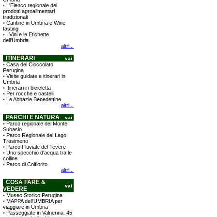
•
L'Elenco regionale dei
prodotti agroalimentari
tradizionali
•
Cantine in Umbria e Wine
tasting
•
I Vini e le Etichette
dell'Umbria
altri...
ITINERARI
vai
•
Casa del Cioccolato
Perugina
•
Visite guidate e itinerari in
Umbria
•
Itinerari in bicicletta
•
Per rocche e castelli
•
Le Abbazie Benedettine
altri...
PARCHI E NATURA
vai
•
Parco regionale del Monte
Subasio
•
Parco Regionale del Lago
Trasimeno
•
Parco Fluviale del Tevere
•
Uno specchio d'acqua tra le
colline
•
Parco di Colfiorito
altri...
COSA FARE &
vai
VEDERE
•
Museo Storico Perugina
•
MAPPA dell'UMBRIA per
viaggiare in Umbria
•
Passeggiate in Valnerina. 45