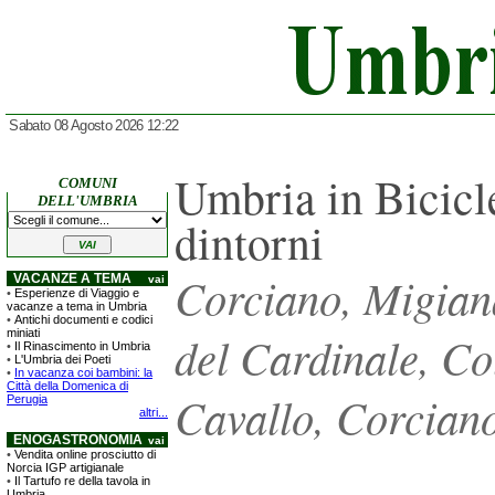
Sabato 08 Agosto 2026 12:22
Umbria in Bicicl
COMUNI
DELL'UMBRIA
dintorni
Corciano, Migian
VACANZE A TEMA
vai
•
Esperienze di Viaggio e
vacanze a tema in Umbria
•
Antichi documenti e codici
miniati
del Cardinale, C
•
Il Rinascimento in Umbria
•
L'Umbria dei Poeti
•
In vacanza coi bambini: la
Città della Domenica di
Cavallo, Corcian
Perugia
altri...
ENOGASTRONOMIA
vai
•
Vendita online prosciutto di
Norcia IGP artigianale
•
Il Tartufo re della tavola in
Umbria