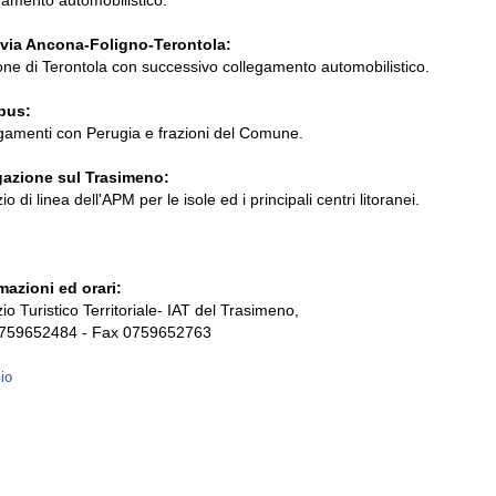
gamento automobilistico.
ovia Ancona-Foligno-Terontola:
one di Terontola con successivo collegamento automobilistico.
bus:
gamenti con Perugia e frazioni del Comune.
gazione sul Trasimeno:
io di linea dell'APM per le isole ed i principali centri litoranei.
mazioni ed orari:
io Turistico Territoriale- IAT del Trasimeno,
0759652484 - Fax 0759652763
zio