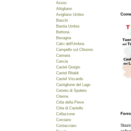
Assisi
Attigliano
Come
Avigliano Umbro
Baschi
Bastia Umbra
Bettona
Bevagna
Calvi dell'Umbria
Campello sul Clitunno
Cannara
Cascia
Castel Giorgio
Castel Ritaldi
Castel Viscardo
Castiglione del Lago
Cerreto di Spoleto
Citerna
Citta della Pieve
Citta di Castello
Ferr
Collazzone
Corciano
Stazi
Costacciaro