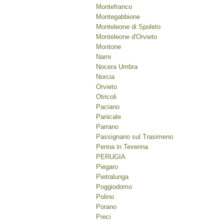
Montefranco
Montegabbione
Monteleone di Spoleto
Monteleone d'Orvieto
Montone
Narni
Nocera Umbra
Norcia
Orvieto
Otricoli
Paciano
Panicale
Parrano
Passignano sul Trasimeno
Penna in Teverina
PERUGIA
Piegaro
Pietralunga
Poggiodomo
Polino
Porano
Preci