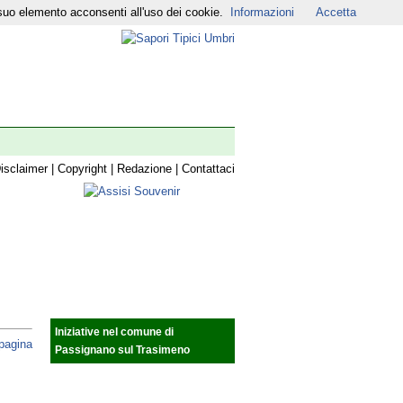
suo elemento acconsenti all'uso dei cookie.
Informazioni
Accetta
r
|
YouTube
|
isclaimer
|
Copyright
|
Redazione
|
Contattaci
Iniziative nel comune di
 pagina
Passignano sul Trasimeno