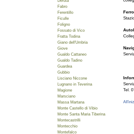
colle
Deruta
Fabro
Ferr
Ferentillo
Stazi
Ficulle
Foligno
Auto
Fossato di Vico
Colle
Fratta Todina
Giano dell'Umbria
Navi
Giove
Serviz
Gualdo Cattaneo
Gualdo Tadino
Guardea
Gubbio
Infor
Lisciano Niccone
Serviz
Lugnano in Teverina
Tel. 
Magione
Marsciano
All'ini
Massa Martana
Monte Castello di Vibio
Monte Santa Maria Tiberina
Montecastrilli
Montecchio
Montefalco