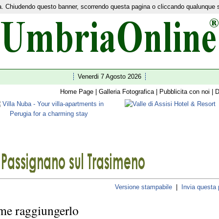
nza. Chiudendo questo banner, scorrendo questa pagina o cliccando qualunque 
etwork:
Home Turismo
|
News
|
Ultim'ora
|
I 92 comuni
|
Guide
|
Shopping
|
Facebook
|
Twitte
Venerdi 7 Agosto 2026
Home Page
|
Galleria Fotografica
|
Pubblicita con noi
|
D
Versione stampabile
|
Invia questa
e raggiungerlo