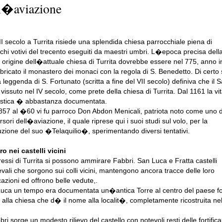
l�aviazione
II secolo a Turrita risiede una splendida chiesa parrocchiale piena di
schi votivi del trecento eseguiti da maestri umbri. L�epoca precisa dell
 origine dell�attuale chiesa di Turrita dovrebbe essere nel 775, anno i
bbricato il monastero dei monaci con la regola di S. Benedetto. Di certo 
 leggenda di S. Fortunato (scritta a fine del VII secolo) definiva che il 
 vissuto nel IV secolo, come prete della chiesa di Turrita. Dal 1161 la vi
tica � abbastanza documentata.
857 al �60 vi fu parroco Don Abdon Menicali, patriota noto come uno d
sori dell�aviazione, il quale riprese qui i suoi studi sul volo, per la
uzione del suo �Telaquilio�, sperimentando diversi tentativi.
ro nei castelli vicini
ressi di Turrita si possono ammirare Fabbri. San Luca e Fratta castelli
vali che sorgono sui colli vicini, mantengono ancora tracce delle loro
icazioni ed offrono belle vedute,.
Luca un tempo era documentata un�antica Torre al centro del paese f
o alla chiesa che d� il nome alla localit�, completamente ricostruita ne
ri sorge un modesto rilievo del castello con notevoli resti delle fortifica