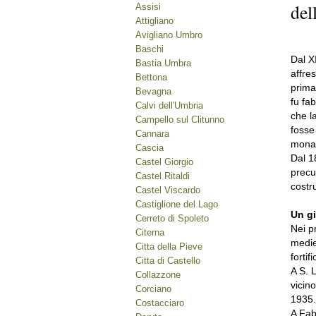
del
Assisi
Attigliano
Avigliano Umbro
Baschi
Dal X
Bastia Umbra
affre
Bettona
prima
Bevagna
fu fa
Calvi dell'Umbria
che la
Campello sul Clitunno
fosse
Cannara
monas
Cascia
Dal 1
Castel Giorgio
precur
Castel Ritaldi
costr
Castel Viscardo
Castiglione del Lago
Un gi
Cerreto di Spoleto
Nei p
Citerna
medie
Citta della Pieve
fortif
Citta di Castello
A S. 
Collazzone
vicin
Corciano
1935.
Costacciaro
A Fabb