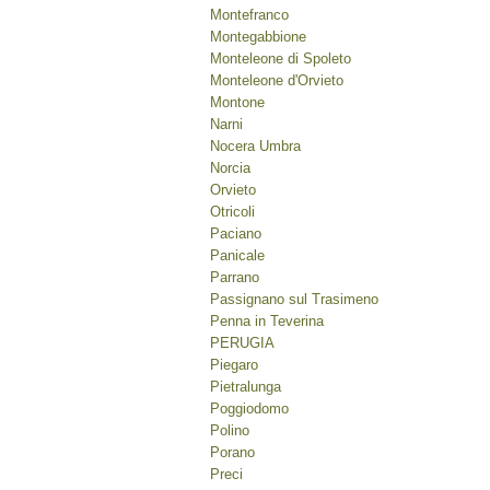
Montefranco
Montegabbione
Monteleone di Spoleto
Monteleone d'Orvieto
Montone
Narni
Nocera Umbra
Norcia
Orvieto
Otricoli
Paciano
Panicale
Parrano
Passignano sul Trasimeno
Penna in Teverina
PERUGIA
Piegaro
Pietralunga
Poggiodomo
Polino
Porano
Preci