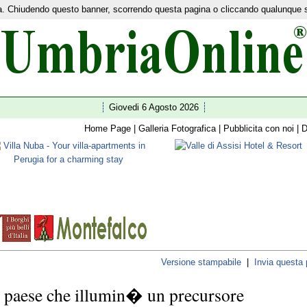
nza. Chiudendo questo banner, scorrendo questa pagina o cliccando qualunque 
etwork:
Home Turismo
|
News
|
Ultim'ora
|
I 92 comuni
|
Guide
|
Shopping
|
Facebook
|
Twitte
Giovedi 6 Agosto 2026
Home Page
|
Galleria Fotografica
|
Pubblicita con noi
|
D
Versione stampabile
|
Invia questa
 paese che illumin� un precursore