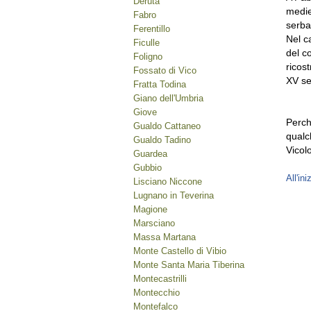
Deruta
medie
Fabro
serbat
Ferentillo
Nel c
Ficulle
del c
Foligno
ricost
Fossato di Vico
XV se
Fratta Todina
Giano dell'Umbria
Giove
Perch
Gualdo Cattaneo
qualc
Gualdo Tadino
Vicol
Guardea
Gubbio
All'ini
Lisciano Niccone
Lugnano in Teverina
Magione
Marsciano
Massa Martana
Monte Castello di Vibio
Monte Santa Maria Tiberina
Montecastrilli
Montecchio
Montefalco