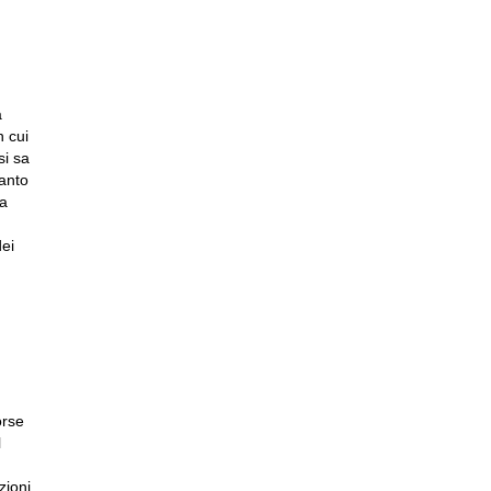
a
n cui
si sa
Santo
ta
ei
orse
l
zioni