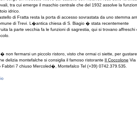
vali, tra cui emerge il maschio centrale che del 1932 assolve la funzion
oio idrico.
astello di Fratta resta la porta di accesso sovrastata da uno stemma an
omune di Trevi. L�antica chiesa di S. Biagio � stata recentemente
ruita la parte vecchia fa le funzioni di sagrestia, qui si trovano affreschi 
colo.
� non fermarsi un piccolo ristoro, visto che ormai ci siette, per gustare
he delizia montefalche si consiglia il famoso ristorante
Il Coccolone
Via
o Fabbri 7 chiuso Mercoled�, Montefalco Tel (+39) 0742.379.535.
zio