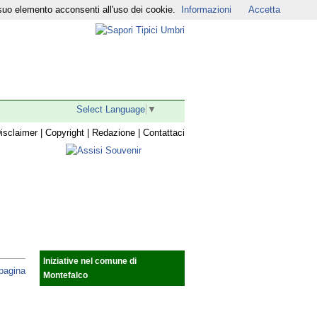
suo elemento acconsenti all'uso dei cookie.
Informazioni
Accetta
r
|
YouTube
|
Select Language
▼
isclaimer
|
Copyright
|
Redazione
|
Contattaci
Iniziative nel comune di
 pagina
Montefalco