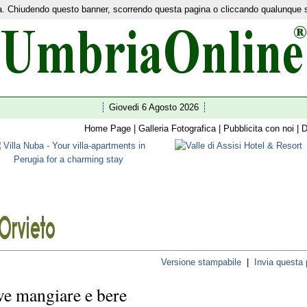
nza. Chiudendo questo banner, scorrendo questa pagina o cliccando qualunque 
etwork:
Home Turismo
|
News
|
Ultim'ora
|
I 92 comuni
|
Guide
|
Shopping
|
Facebook
|
Twitte
Giovedi 6 Agosto 2026
Home Page
|
Galleria Fotografica
|
Pubblicita con noi
|
D
Versione stampabile
|
Invia questa
e mangiare e bere