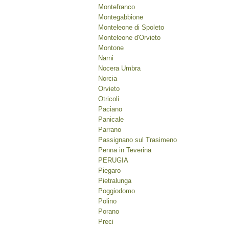
Montefranco
Montegabbione
Monteleone di Spoleto
Monteleone d'Orvieto
Montone
Narni
Nocera Umbra
Norcia
Orvieto
Otricoli
Paciano
Panicale
Parrano
Passignano sul Trasimeno
Penna in Teverina
PERUGIA
Piegaro
Pietralunga
Poggiodomo
Polino
Porano
Preci