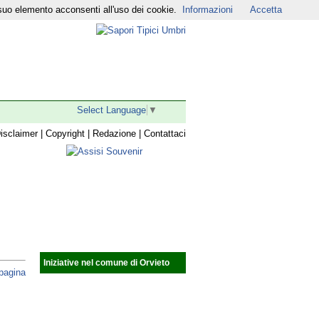
suo elemento acconsenti all'uso dei cookie.
Informazioni
Accetta
r
|
YouTube
|
Select Language
▼
isclaimer
|
Copyright
|
Redazione
|
Contattaci
Iniziative nel comune di Orvieto
 pagina