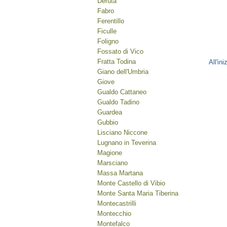
Deruta
Fabro
Ferentillo
Ficulle
Foligno
Fossato di Vico
Fratta Todina
All'ini
Giano dell'Umbria
Giove
Gualdo Cattaneo
Gualdo Tadino
Guardea
Gubbio
Lisciano Niccone
Lugnano in Teverina
Magione
Marsciano
Massa Martana
Monte Castello di Vibio
Monte Santa Maria Tiberina
Montecastrilli
Montecchio
Montefalco