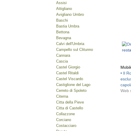
Assisi
Attigliano
Avigliano Umbro
Baschi
Bastia Umbra
Bettona
Bevagna
Calvi dell'Umbria
Campello sul Clitunno
Cannara
Cascia
Castel Giorgio
Mobi
Castel Ritaldi
• Il 
Castel Viscardo
esclu
Castiglione del Lago
capol
Cerreto di Spoleto
Web s
Citerna
Citta della Pieve
Citta di Castello
Collazzone
Corciano
Costacciaro