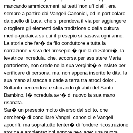
mancando ammiccamenti ai testi 'non ufficiali', era
sempre a partire dai Vangeli Canonici, ed in particolare
da quello di Luca, che si prendeva il via per aggiungere
o togliere gli elementi della tradizione o della cultura
medio-giudaica su cui il presepio si basava ogni anno.
La storia che far� da filo conduttore a tutta la
narrazione visiva del presepio � quella di Salom�, la
levatrice incredula, che, accorsa per assistere Maria
partoriente, non crede nella sua verginit� e insiste per
verificare di persona, ma, non appena inserite le dita, la
sua mano si stacca a cade a terra tra atroci dolori.
Soltanto pentendosi e sfiorando gli abiti del Santo
Bambino, l�incredula avr� di nuovo la sua mano
risanata.
Sar� un presepio molto diverso dal solito, che
cercher� di conciliare Vangeli canonici e Vangeli
apocrifi, ma soprattutto tenter� di fondere ricostruzione
storica e ambientazioni sonore new age: una nuova