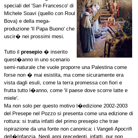
speciali del 'San Francesco' di
Michele Soavi (quello con Roul
Bova) e della mega-
produzione 'Il Papa Buono' che
uscir� nei prossimi mesi.
Tutto il
presepio
� inserito
quest�anno in uno scenario
semi-naturale che vuole proporre una Palestina come
forse non � mai esistita, ma come sicuramente era
vista dagli esuli, come la terra promessa con fiori e
frutta tutto l�anno, come 'il paese dove scorre latte e
miele'.
Ma non solo per questo motivo l�edizione 2002-2003
del Presepe nel Pozzo si presenta come una edizione di
rottura: si tratta infatti del primo presepio che trae
ispirazione da una fonte non canonica: i Vangeli Apocrifi
dell�Infanzia. Negli anni precedenti, infatti, pur non