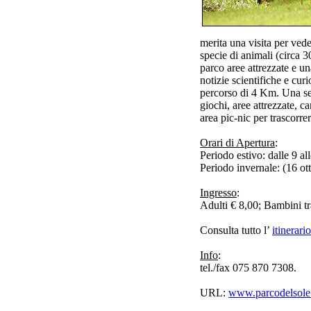
merita una visita per ved
specie di animali (circa 
parco aree attrezzate e una
notizie scientifiche e curi
percorso di 4 Km. Una ser
giochi, aree attrezzate, 
area pic-nic per trascorrer
Orari di Apertura
:
Periodo estivo: dalle 9 all
Periodo invernale: (16 ot
Ingresso
:
Adulti € 8,00; Bambini tr
Consulta tutto l’
itinerari
Info
:
tel./fax 075 870 7308.
URL:
www.parcodelsole.