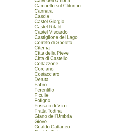
Calvi dell'Umbria
Campello sul Clitunno
Cannara
Cascia
Castel Giorgio
Castel Ritaldi
Castel Viscardo
Castiglione del Lago
Cerreto di Spoleto
Citerna
Citta della Pieve
Citta di Castello
Collazzone
Corciano
Costacciaro
Deruta
Fabro
Ferentillo
Ficulle
Foligno
Fossato di Vico
Fratta Todina
Giano dell'Umbria
Giove
Gualdo Cattaneo