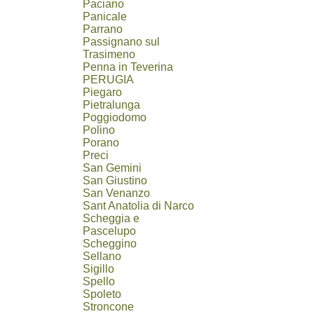
Paciano
Panicale
Parrano
Passignano sul
Trasimeno
Penna in Teverina
PERUGIA
Piegaro
Pietralunga
Poggiodomo
Polino
Porano
Preci
San Gemini
San Giustino
San Venanzo
Sant Anatolia di Narco
Scheggia e
Pascelupo
Scheggino
Sellano
Sigillo
Spello
Spoleto
Stroncone