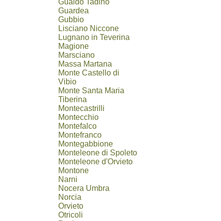
Gualdo Tadino
Guardea
Gubbio
Lisciano Niccone
Lugnano in Teverina
Magione
Marsciano
Massa Martana
Monte Castello di
Vibio
Monte Santa Maria
Tiberina
Montecastrilli
Montecchio
Montefalco
Montefranco
Montegabbione
Monteleone di Spoleto
Monteleone d'Orvieto
Montone
Narni
Nocera Umbra
Norcia
Orvieto
Otricoli