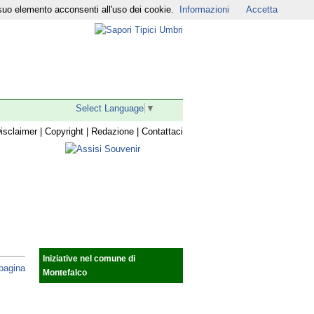
suo elemento acconsenti all'uso dei cookie.
Informazioni
Accetta
r
|
YouTube
|
Select Language
▼
isclaimer
|
Copyright
|
Redazione
|
Contattaci
Iniziative nel comune di
 pagina
Montefalco