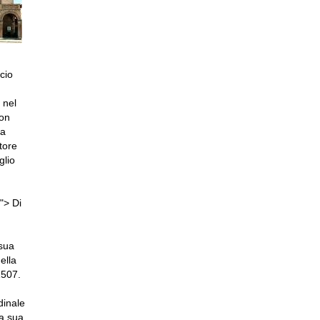
cio
 nel
con
ra
tore
glio
"> Di
 sua
ella
1507.
dinale
la sua