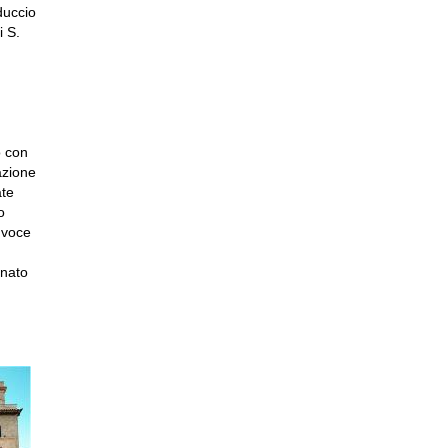
duccio
i S.
 con
azione
ate
o
 voce
onato