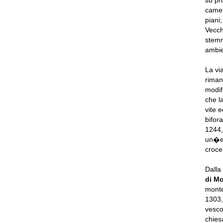
su pr
camer
piani
Vecch
stemma
ambie
La vi
riman
modif
che l
vite e
bifor
1244,
un�ep
croce
Dalla
di M
monte
1303,
vesco
chies