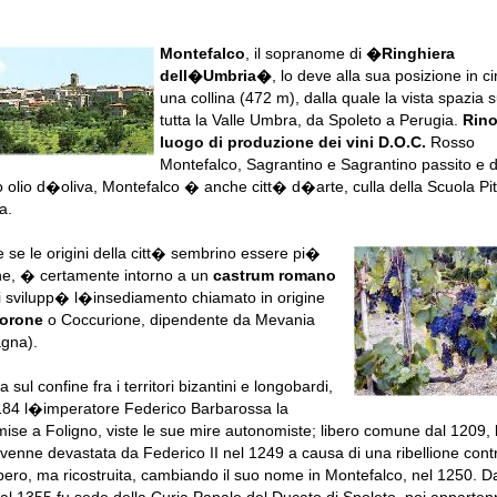
Montefalco
, il sopranome di
�Ringhiera
dell�Umbria�
, lo deve alla sua posizione in c
una collina (472 m), dalla quale la vista spazia 
tutta la Valle Umbra, da Spoleto a Perugia.
Rin
luogo di produzione dei vini D.O.C.
Rosso
Montefalco, Sagrantino e Sagrantino passito e d
o olio d�oliva, Montefalco � anche citt� d�arte, culla della Scuola Pit
a.
 se le origini della citt� sembrino essere pi�
he, � certamente intorno a un
castrum romano
i svilupp� l�insediamento chiamato in origine
orone
o Coccurione, dipendente da Mevania
gna).
a sul confine fra i territori bizantini e longobardi,
184 l�imperatore Federico Barbarossa la
mise a Foligno, viste le sue mire autonomiste; libero comune dal 1209, 
 venne devastata da Federico II nel 1249 a causa di una ribellione cont
ero, ma ricostruita, cambiando il suo nome in Montefalco, nel 1250. D