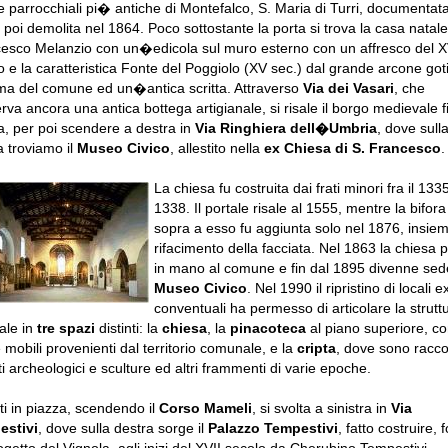
e parrocchiali pi� antiche di Montefalco, S. Maria di Turri, documentata
 poi demolita nel 1864. Poco sottostante la porta si trova la casa natale
esco Melanzio con un�edicola sul muro esterno con un affresco del 
o e la caratteristica Fonte del Poggiolo (XV sec.) dal grande arcone goti
a del comune ed un�antica scritta. Attraverso
Via dei Vasari
, che
rva ancora una antica bottega artigianale, si risale il borgo medievale f
a, per poi scendere a destra in
Via Ringhiera dell�Umbria
, dove sull
a troviamo il
Museo Civico
, allestito nella
ex Chiesa di S. Francesco
.
La chiesa fu costruita dai frati minori fra il 133
1338. Il portale risale al 1555, mentre la bifora
sopra a esso fu aggiunta solo nel 1876, insiem
rifacimento della facciata. Nel 1863 la chiesa
in mano al comune e fin dal 1895 divenne sed
Museo Civico
. Nel 1990 il ripristino di locali e
conventuali ha permesso di articolare la strutt
ale in
tre spazi
distinti: la
chiesa
, la
pinacoteca
al piano superiore, co
 mobili provenienti dal territorio comunale, e la
cripta
, dove sono raccol
ti archeologici e sculture ed altri frammenti di varie epoche.
ti in piazza, scendendo il
Corso Mameli
, si svolta a sinistra in
Via
estivi
, dove sulla destra sorge il
Palazzo Tempestivi
, fatto costruire, 