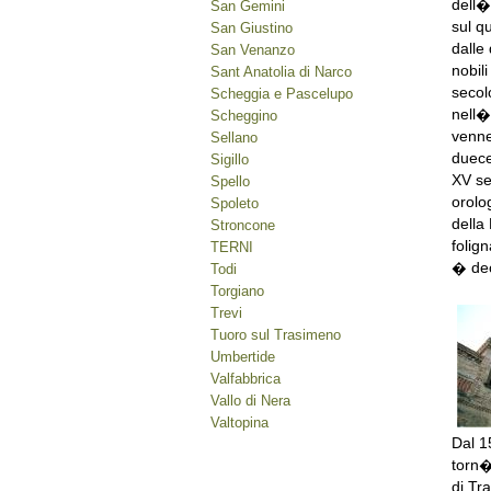
dell�
San Gemini
sul qu
San Giustino
dalle 
San Venanzo
nobil
Sant Anatolia di Narco
secol
Scheggia e Pascelupo
nell�
Scheggino
venne
Sellano
duece
Sigillo
XV se
Spello
orolog
Spoleto
della
Stroncone
folig
TERNI
� dec
Todi
Torgiano
Trevi
Tuoro sul Trasimeno
Umbertide
Valfabbrica
Vallo di Nera
Valtopina
Dal 1
torn�
di Tra