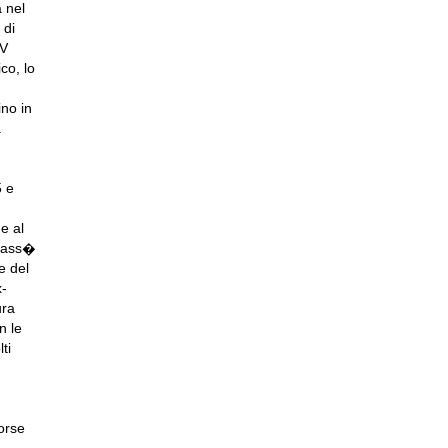
 nel
 di
XV
co, lo
ino in
a
5 e
e al
 pass�
e del
x-
ura
n le
ti
forse