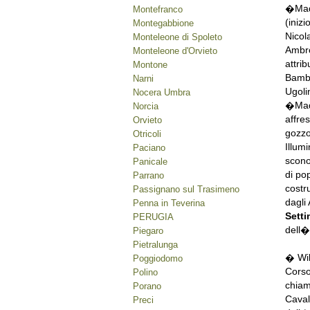
�Mado
Montefranco
(inizi
Montegabbione
Nicol
Monteleone di Spoleto
Ambro
Monteleone d'Orvieto
attri
Montone
Bambi
Narni
Ugoli
Nocera Umbra
�Mado
Norcia
affre
Orvieto
gozzo
Otricoli
Illum
Paciano
scono
Panicale
di po
Parrano
costr
Passignano sul Trasimeno
dagli 
Penna in Teverina
Sett
PERUGIA
dell�u
Piegaro
Pietralunga
� Wil
Poggiodomo
Corso
Polino
chiam
Porano
Caval
Preci