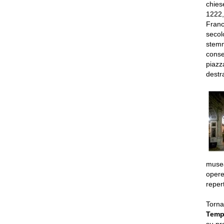
chies
1222,
Franc
secol
stemm
conse
piazz
destr
muse
opere
reper
Torna
Temp