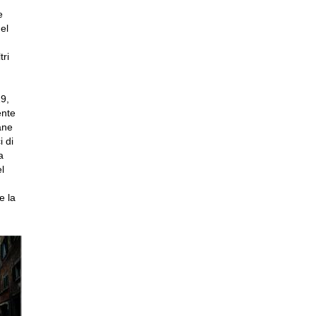
e
el
tri
19,
ente
ane
i di
a
l
e la