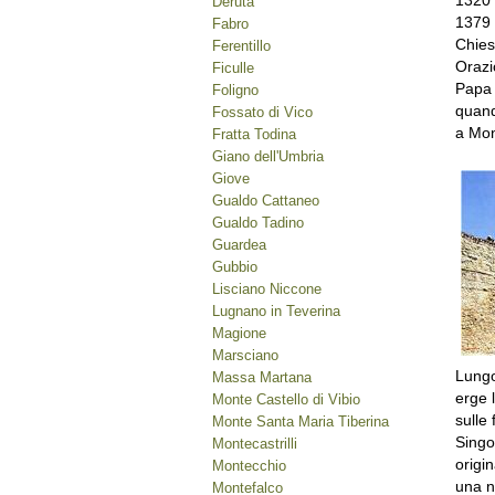
1320 
Deruta
1379 a
Fabro
Chies
Ferentillo
Orazi
Ficulle
Papa 
Foligno
quand
Fossato di Vico
a Mon
Fratta Todina
Giano dell'Umbria
Giove
Gualdo Cattaneo
Gualdo Tadino
Guardea
Gubbio
Lisciano Niccone
Lugnano in Teverina
Magione
Marsciano
Lungo
Massa Martana
erge 
Monte Castello di Vibio
sulle
Monte Santa Maria Tiberina
Singo
Montecastrilli
origi
Montecchio
una n
Montefalco