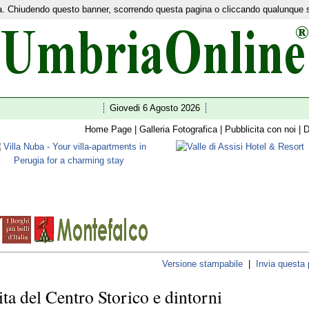
nza. Chiudendo questo banner, scorrendo questa pagina o cliccando qualunque 
etwork:
Home Turismo
|
News
|
Ultim'ora
|
I 92 comuni
|
Guide
|
Shopping
|
Facebook
|
Twitte
Giovedi 6 Agosto 2026
Home Page
|
Galleria Fotografica
|
Pubblicita con noi
|
D
Versione stampabile
|
Invia questa
ita del Centro Storico e dintorni