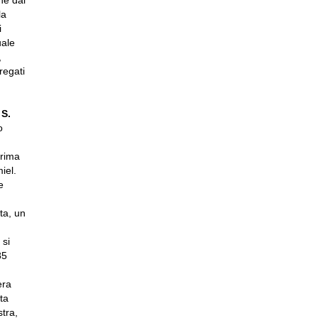
ne dal
la
i
uale
,
regati
 S.
o
prima
iel.
e
ta, un
 si
85
era
ta
stra,