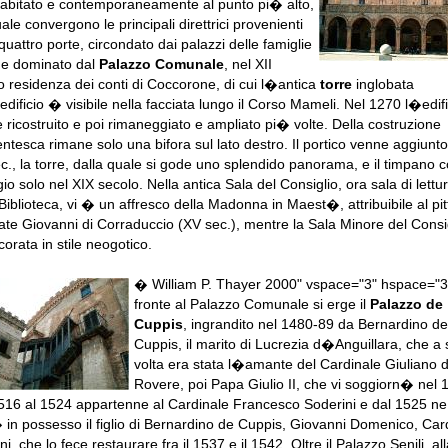
abitato e contemporaneamente al punto pi� alto,
ale convergono le principali direttrici provenienti
quattro porte, circondato dai palazzi delle famiglie
i e dominato dal
Palazzo Comunale
, nel XII
o residenza dei conti di Coccorone, di cui l�antica
torre
inglobata
edificio � visibile nella facciata lungo il Corso Mameli. Nel 1270 l�edifi
 ricostruito e poi rimaneggiato e ampliato pi� volte. Della costruzione
ntesca rimane solo una bifora sul lato destro. Il portico venne aggiunto
c., la torre, dalla quale si gode uno splendido panorama, e il timpano 
io solo nel XIX secolo. Nella antica Sala del Consiglio, ora sala di lettu
 Biblioteca, vi � un affresco della Madonna in Maest�, attribuibile al pit
nate Giovanni di Corraduccio (XV sec.), mentre la Sala Minore del Consi
orata in stile neogotico.
� William P. Thayer 2000" vspace="3" hspace="3
fronte al Palazzo Comunale si erge il
Palazzo de
Cuppis
, ingrandito nel 1480-89 da Bernardino de
Cuppis, il marito di Lucrezia d�Anguillara, che a
volta era stata l�amante del Cardinale Giuliano d
Rovere, poi Papa Giulio II, che vi soggiorn� nel 
516 al 1524 appartenne al Cardinale Francesco Soderini e dal 1525 ne
 in possesso il figlio di Bernardino de Cuppis, Giovanni Domenico, Car
ni, che lo fece restaurare fra il 1537 e il 1542. Oltre il Palazzo Senili, al