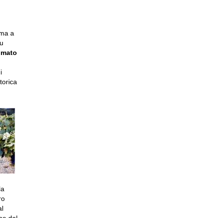
ima a
su
omato
i
torica
la
ro
al