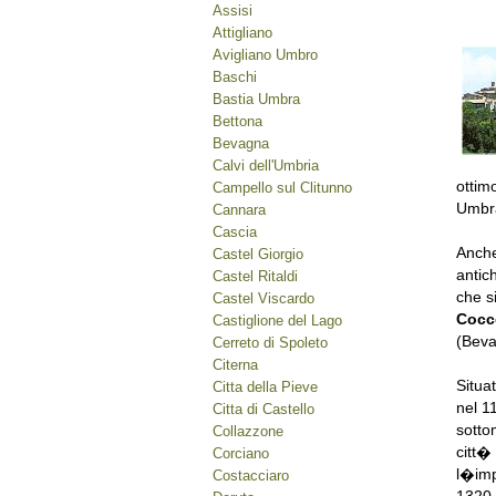
Assisi
Attigliano
Avigliano Umbro
Baschi
Bastia Umbra
Bettona
Bevagna
Calvi dell'Umbria
ottim
Campello sul Clitunno
Umbr
Cannara
Cascia
Anche
Castel Giorgio
antic
Castel Ritaldi
che s
Castel Viscardo
Cocc
Castiglione del Lago
(Beva
Cerreto di Spoleto
Citerna
Situat
Citta della Pieve
nel 1
Citta di Castello
sotto
Collazzone
citt�
Corciano
l�imp
Costacciaro