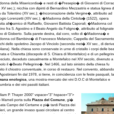
nna della Misericordia� e resti di �Presepio� di Giovanni di Corra
o XV sec.); nicchia con dipinti di Bernardino Mezzastris e statua lignea d
a da Tolentino (XV sec.); �Incoronazione della Vergine�, attribuito ad
gio Lorenzetti (XIV sec.); �Madonna della Cintola� (1522), opera
buita all�amico di Raffaello, Giovanni Battista Caporali; �Madonna col
no fra S. Agostino e il Beato Angelo da Foligno�, attribuito al folignate
no di Gisberto. Sulla parete destra, dal coro, volto di �Madonna� e
nna col Bambino� di Francesco Melanzio; Cappella del Sacramento
schi dello spoletino Jacopo di Vinciolo (seconda met� XV sec., di deriv
liana). Nella chiesa sono conservate in urne di cristallo i corpi delle be
inata e Chiaretta (discepole di S. Chiara di Montefalco) e di un pellegrin
sciuto, deceduto casualmente a Montefalco nel XIV secolo, divenuto a
polo il �Beato Pellegrino�. Nel 1466, sul lato sinistro della chiesa fu
uito il chiostro conventuale, in corso di restauro. Nel convento, abband
Agostiniani fin dal 1978, si tiene, in coincidenza con le feste pasquali, la
imana enologica
, una mostra-mercato dei vini D.O.C di Montefalco e
mbria e dei vini passiti italiani.
liam P. Thayer 2000" vspace="3" hspace="3">
 Mameli porta sulla
Piazza del Comune
, gi�
ata Campo del Certame e pi� tardi Piazza dei
ieri, un grande invaso quasi circolare al centro