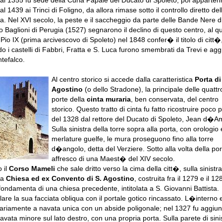
al 1355 fu sede della Curia Papale del Ducato di Spoleto, poi apparten
l 1439 ai Trinci di Foligno, da allora rimase sotto il controllo diretto del
a. Nel XVI secolo, la peste e il saccheggio da parte delle Bande Nere d
o Baglioni di Perugia (1527) segnarono il declino di questo centro, al q
Pio IX (prima arcivescovo di Spoleto) nel 1848 confer� il titolo di citt�
o i castelli di Fabbri, Fratta e S. Luca furono smembrati da Trevi e agg
tefalco.
Al centro storico si accede dalla caratteristica
Porta di
Agostino
(o dello Stradone), la principale delle quattr
porte della
cinta muraria
, ben conservata, del centro
storico. Questo tratto di cinta fu fatto ricostruire poco 
del 1328 dal rettore del Ducato di Spoleto, Jean d�Am
Sulla sinistra della torre sopra alla porta, con orologio 
merlature guelfe, le mura proseguono fino alla torre
d�angolo, detta del Verziere. Sotto alla volta della por
affresco di una Maest� del XIV secolo.
 il
Corso Mameli
che sale dritto verso la cima della citt�, sulla sinistra
la
Chiesa ed ex Convento di S. Agostino
, costruita fra il 1279 e il 12
 fondamenta di una chiesa precedente, intitolata a S. Giovanni Battista.
lare la sua facciata obliqua con il portale gotico rincassato. L�interno 
nariamente a navata unica con un abside poligonale; nel 1327 fu aggiun
avata minore sul lato destro, con una propria porta. Sulla parete di sini