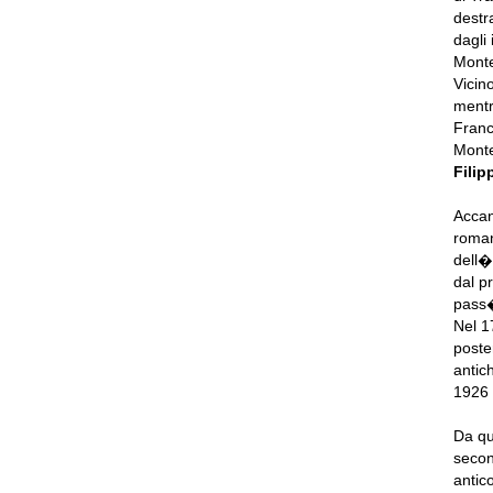
destra
dagli 
Monte
Vicin
mentr
Franc
Monte
Filip
Accan
roman
dell�
dal p
pass�
Nel 1
poste
antic
1926 
Da qu
secon
antic