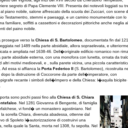
ogetto del Vignola, agli inizi del XVII secolo da Cherubino Tempestivi,
iere segreto di Papa Clemente VIII. Presenta dei notevoli loggiati su tr
; al piano nobile, salone affrescato della scuola dei Zuccari, con scene d
io Testamentro, stemmi e paesaggi, e un camino monumentale con lo
 familiare, soffitti a cassettoni e decorazioni pittoriche anche neglia al
nti del paino nobile.
a prosegue verso la
Chiesa di S. Bartolomeo
, documentata fin dal 12
eggiata nel 1489 nella parte absidiale, allora sopraelevata, e ulteriorm
icata e ampliata nel 1638-46. Dell�originale edificio romanico non rim
a parte absidiale esterna, con una monofora con lunetta, ornata da tralc
d altri motivi medioevali, e , sulla parete vicina, una piccola caratteristic
a. Ad essa si affianca la
Porta Federico II
(S. Bartolomeo), ricostruita ne
 dopo la distruzione di Coccorone da parte dell�imperatore, con
igrafe recante i simboli dell�Impero e della Chiesa: l�aquila bicipite 
.
 porta sono pochi passi fino alla
Chiesa di S. Chiara
ontefalco
. Nel 1281 Giovanna di Bengente, di famiglia
falchese, vi fond� un monastero agostiniano. Nel
 la sorella Chiara, divenuta abadessa, ottenne dal
vo di Spoleto l�autorizzazione di costruirvi una
a, nella quale la Santa, morta nel 1308, fu sepolta. Nel