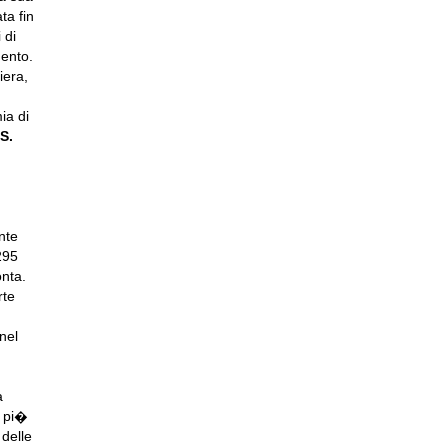
ta fin
 di
ento.
iera,
ia di
S.
nte
295
nta.
rte
nel
a
l pi�
 delle