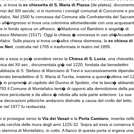
, si trova la
ex chiesetta di S. Maria di Piazza
(de platea), documenta
inizi del XIII secolo; vi si riunirono i consigli comunali di Coccorone e poi
falco. Nel 1500 fu concessa dal Comune alla Confraternita del Sacram
o all�ingresso si trova una colonnina altomedievale con una acquasant
e in fondo spicca un affresco, �Madonna col Bambino e angeli� di
esco Melanzio (1517). Oggi la chiesa � concessa in uso all�Accadem
falco. Sulla piazza si trova un�altra chiesa dismessa, la
ex chiesa di 
po Neri
, costruita nel 1705 e trasformata in teatro nel 1895.
to a essa si pu� scendere verso la
Chiesa di S. Lucia
, una chiesetta
ica del XII sec., documentata gi� nel 1220, fondata dai benedettini
abbazia di S. Stefano di Manciano di Trevi e successivamente dipende
riorato benedettino di S. Maria di Turrita, insieme a quest�ultima nel 1
 in propriet� al capitolo del Duomo di Spoleto, che la lasci� abbando
793 il Comune di Montefalco tent� di opporsi alla demolizione della pa
riore pericolante e da allora � ridotta alla sola parte anteriore. Le sue
he decorazioni pittoriche andarono distrutte a causa del crollo del tetto; 
e nel 1977 fu restaurata.
i si prosegue verso la
Via dei Vasari
e la
Porta Camiano
, inserita nell
da cerchia delle mura degli anni 1225-32. Sopra ad essa si conserva i
o stemma di Montefalco, in cotto. A fianco di questa porta si ergeva una