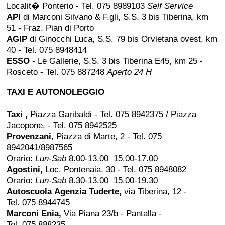
Localit� Ponterio - Tel. 075 8989103
Self Service
API
di Marconi Silvano & F.gli, S.S. 3 bis Tiberina, km
51 - Fraz. Pian di Porto
AGIP
di Ginocchi Luca, S.S. 79 bis Orvietana ovest, km
40 - Tel. 075 8948414
ESSO
- Le Gallerie, S.S. 3 bis Tiberina E45, km 25 -
Rosceto - Tel. 075 887248
Aperto 24 H
TAXI E AUTONOLEGGIO
Taxi ,
Piazza Garibaldi - Tel. 075 8942375 / Piazza
Jacopone, - Tel. 075 8942525
Provenzani
, Piazza di Marte, 2 - Tel. 075
8942041/8987565
Orario:
Lun-Sab
8.00-13.00 15.00-17.00
Agostini,
Loc. Pontenaia, 30 - Tel. 075 8948082
Orario:
Lun-Sab
8.30-13.00 15.00-19.30
Autoscuola Agenzia Tuderte,
via Tiberina, 12 -
Tel. 075 8944745
Marconi Enia,
Via Piana 23/b - Pantalla -
Tel. 075 888235