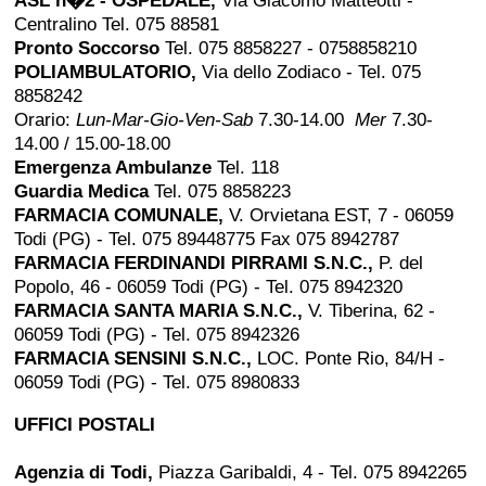
ASL n�2 - OSPEDALE,
Via Giacomo Matteotti -
Centralino Tel. 075 88581
Pronto Soccorso
Tel. 075 8858227 - 0758858210
POLIAMBULATORIO,
Via dello Zodiaco - Tel. 075
8858242
Orario:
Lun-Mar-Gio-Ven-Sab
7.30-14.00
Mer
7.30-
14.00 / 15.00-18.00
Emergenza Ambulanze
Tel. 118
Guardia Medica
Tel.
075 8858223
FARMACIA COMUNALE,
V. Orvietana EST, 7 - 06059
Todi (PG) - Tel. 075 89448775 Fax 075 8942787
FARMACIA FERDINANDI PIRRAMI S.N.C.,
P. del
Popolo, 46 - 06059 Todi (PG) - Tel. 075 8942320
FARMACIA SANTA MARIA S.N.C.,
V. Tiberina, 62 -
06059 Todi (PG) - Tel. 075 8942326
FARMACIA SENSINI S.N.C.,
LOC. Ponte Rio, 84/H -
06059 Todi (PG) - Tel. 075 8980833
UFFICI POSTALI
Agenzia di Todi,
Piazza Garibaldi, 4 - Tel. 075 8942265