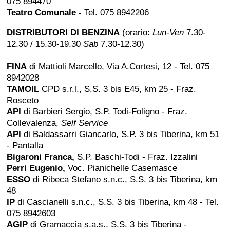
075 894470
Teatro Comunale
-
Tel. 075 8942206
DISTRIBUTORI DI BENZINA
(orario:
Lun-Ven
7.30-
12.30 / 15.30-19.30
Sab
7.30-12.30)
FINA
di Mattioli Marcello, Via A.Cortesi, 12 - Tel. 075
8942028
TAMOIL
CPD s.r.l., S.S. 3 bis E45, km 25 - Fraz.
Rosceto
API
di Barbieri Sergio, S.P. Todi-Foligno - Fraz.
Collevalenza,
Self Service
API
di Baldassarri Giancarlo, S.P. 3 bis Tiberina, km 51
- Pantalla
Bigaroni Franca,
S.P. Baschi-Todi - Fraz. Izzalini
Perri Eugenio,
Voc. Pianichelle Casemasce
ESSO
di Ribeca Stefano s.n.c., S.S. 3 bis Tiberina, km
48
IP
di Cascianelli s.n.c., S.S. 3 bis Tiberina, km 48 - Tel.
075 8942603
AGIP
di Gramaccia s.a.s., S.S. 3 bis Tiberina -