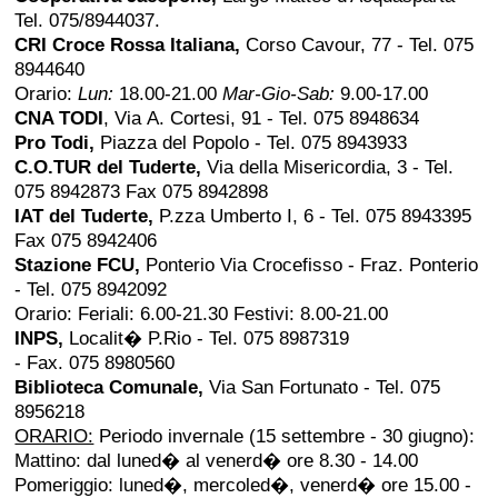
Tel. 075/8944037.
CRI Croce Rossa Italiana,
Corso Cavour, 77 - Tel. 075
8944640
Orario:
Lun:
18.00-21.00
Mar-Gio-Sab:
9.00-17.00
CNA
TODI
, Via A. Cortesi, 91 - Tel. 075 8948634
Pro Todi,
Piazza del Popolo - Tel. 075 8943933
C.O.TUR del Tuderte,
Via della Misericordia, 3 - Tel.
075 8942873 Fax 075 8942898
IAT del Tuderte,
P.zza Umberto I, 6 - Tel. 075 8943395
Fax 075 8942406
Stazione FCU
,
Ponterio Via Crocefisso - Fraz. Ponterio
- Tel. 075 8942092
Orario: Feriali: 6.00-21.30 Festivi: 8.00-21.00
INPS,
Localit� P.Rio - Tel. 075 8987319
- Fax. 075 8980560
Biblioteca Comunale,
Via San Fortunato - Tel. 075
8956218
ORARIO:
Periodo invernale (15 settembre - 30 giugno):
Mattino: dal luned� al venerd� ore 8.30 - 14.00
Pomeriggio: luned�, mercoled�, venerd� ore 15.00 -