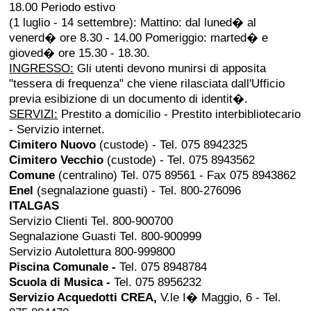
18.00 Periodo estivo
(1 luglio - 14 settembre): Mattino: dal luned� al
venerd� ore 8.30 - 14.00 Pomeriggio: marted� e
gioved� ore 15.30 - 18.30.
INGRESSO:
Gli utenti devono munirsi di apposita
"tessera di frequenza" che viene rilasciata dall'Ufficio
previa esibizione di un documento di identit�.
SERVIZI:
Prestito a domicilio - Prestito interbibliotecario
- Servizio internet.
Cimitero Nuovo
(custode) - Tel. 075 8942325
Cimitero Vecchio
(custode) - Tel. 075 8943562
Comune
(centralino) Tel. 075 89561 - Fax 075 8943862
Enel
(segnalazione guasti) - Tel. 800-276096
ITALGAS
Servizio Clienti Tel. 800-900700
Segnalazione Guasti Tel. 800-900999
Servizio Autolettura 800-999800
Piscina Comunale -
Tel. 075 8948784
Scuola di Musica -
Tel. 075 8956232
Servizio Acquedotti
CREA,
V.le I� Maggio, 6 - Tel.