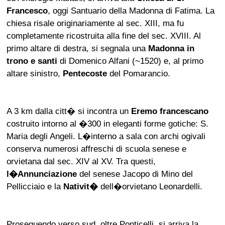
Francesco
, oggi Santuario della Madonna di Fatima. La
chiesa risale originariamente al sec. XIII, ma fu
completamente ricostruita alla fine del sec. XVIII. Al
primo altare di destra, si segnala una
Madonna in
trono e santi
di Domenico Alfani (~1520) e, al primo
altare sinistro,
Pentecoste
del Pomarancio.
A 3 km dalla citt� si incontra un
Eremo francescano
costruito intorno al �300 in eleganti forme gotiche: S.
Maria degli Angeli. L�interno a sala con archi ogivali
conserva numerosi affreschi di scuola senese e
orvietana dal sec. XIV al XV. Tra questi,
l�Annunciazione
del senese Jacopo di Mino del
Pellicciaio e la
Nativit�
dell�orvietano Leonardelli.
Proseguendo verso sud, oltre Ponticelli, si arriva la