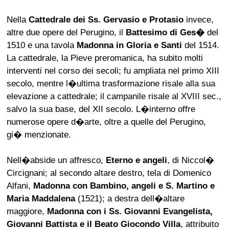
Nella
Cattedrale dei Ss. Gervasio e Protasio
invece,
altre due opere del Perugino, il
Battesimo di Ges�
del
1510 e una tavola
Madonna in Gloria e Santi
del 1514.
La cattedrale, la Pieve preromanica, ha subito molti
interventi nel corso dei secoli; fu ampliata nel primo XIII
secolo, mentre l�ultima trasformazione risale alla sua
elevazione a cattedrale; il campanile risale al XVIII sec.,
salvo la sua base, del XII secolo. L�interno offre
numerose opere d�arte, oltre a quelle del Perugino,
gi� menzionate.
Nell�abside un affresco,
Eterno e angeli
, di Niccol�
Circignani; al secondo altare destro, tela di Domenico
Alfani,
Madonna con Bambino, angeli e S. Martino e
Maria Maddalena
(1521); a destra dell�altare
maggiore,
Madonna con i Ss. Giovanni Evangelista,
Giovanni Battista e il Beato Giocondo Villa
, attribuito