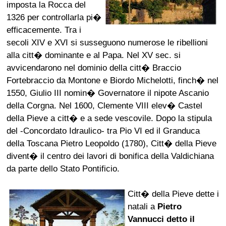
imposta la Rocca del
1326 per controllarla pi�
efficacemente. Tra i
secoli XIV e XVI si susseguono numerose le ribellioni
alla citt� dominante e al Papa. Nel XV sec. si
avvicendarono nel dominio della citt� Braccio
Fortebraccio da Montone e Biordo Michelotti, finch� nel
1550, Giulio III nomin� Governatore il nipote Ascanio
della Corgna. Nel 1600, Clemente VIII elev� Castel
della Pieve a citt� e a sede vescovile. Dopo la stipula
del -Concordato Idraulico- tra Pio VI ed il Granduca
della Toscana Pietro Leopoldo (1780), Citt� della Pieve
divent� il centro dei lavori di bonifica della Valdichiana
da parte dello Stato Pontificio.
Citt� della Pieve dette i
natali a
Pietro
Vannucci detto il