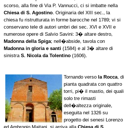
scorso, alla fine di Via P. Vannucci, ci si imbatte nella
Chiesa di S. Agostino
. Originaria del XIII sec., la
chiesa fu ristrutturata in forme barocche nel 1789; vi si
conservano tele di autori umbri dei sec. XVI e XVII e
numerose opere di Salvio Savini: 3� altare destro,
Madonna della Spiga
; nell�abside, tavola con
Madonna in gloria e santi
(1584) e al 3� altare di
sinistra
S. Nicola da Tolentino
(1606).
Tornando verso
la Rocca
, di
pianta quadrata con quattro
torri, pi� il mastio, dei quali
solo tre rimasti
dell�altezza originale,
eseguita nel 1326 su
progetto dei senesi Lorenzo
ed Ambrogio Maitani, si arriva alla
Chiesa di S.