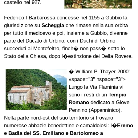
castello nel 927.
Federico I Barbarossa concesse nel 1155 a Gubbio la
giurisdizione su
Scheggia
che rimase nella sua orbita
per tutto il medioevo e poi, insieme a Gubbio, divenne
parte del Ducato di Urbino, con i Duchi di Urbino
succeduti ai Montefeltro, finch� non pass� sotto lo
Stato della Chiesa, dopo l�estinzione dei Della Rovere.
� William P. Thayer 2000"
vspace="3" hspace="3">
Lungo la Via Flaminia vi
sono i resti di un
Tempio
Romano
dedicato a Giove
Pennino (Appenninico).
Nella parte nord-est del suo territorio si trovano
numerose abbazie benedettine e camaldolesi: l�
Eremo
e Badia dei SS. Emiliano e Bartolomeo a