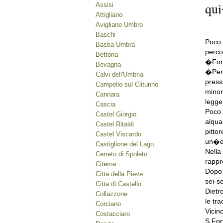
qu
Assisi
Attigliano
Avigliano Umbro
Baschi
Poco 
Bastia Umbra
perco
Bettona
�Font
Bevagna
�Pena
Calvi dell'Umbria
press
Campello sul Clitunno
minor
Cannara
legge
Cascia
Poco 
Castel Giorgio
alqua
Castel Ritaldi
pitto
Castel Viscardo
un�ed
Castiglione del Lago
Nella
Cerreto di Spoleto
rappr
Citerna
Dopo 
Citta della Pieve
sei-s
Citta di Castello
Dietr
Collazzone
le tr
Corciano
Vicin
Costacciaro
S.For