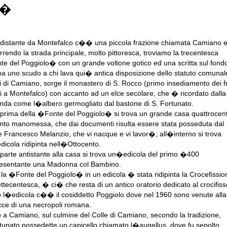
i�
distante da Montefalco c�� una piccola frazione chiamata Camiano 
rrendo la strada principale, molto pittoresca, troviamo la trecentesca
e del Poggiolo� con un grande voltone gotico ed una scritta sul fond
 uno scudo a chi lava qui� antica disposizione dello statuto comunal
i di Camiano, sorge il monastero di S. Rocco (primo insediamento dei fr
i a Montefalco) con accanto ad un elce secolare, che � ricordato dalla
nda come l�albero germogliato dal bastone di S. Fortunato.
prima della �Fonte del Poggiolo� si trova un grande casa quattrocen
nto manomessa, che dai documenti risulta essere stata posseduta dal
re Francesco Melanzio, che vi nacque e vi lavor�; all�interno si trova
icola ridipinta nell�Ottocento.
 parte antistante alla casa si trova un�edicola del primo �400
esentante una Madonna col Bambino.
la �Fonte del Poggiolo� in un edicola � stata ridipinta la Crocefissio
ettecentesca, � ci� che resta di un antico oratorio dedicato al crocifiss
o l�edicola c�� il cosiddetto Poggiolo dove nel 1960 sono venute alla
acce di una necropoli romana.
o a Camiano, sul culmine del Colle di Camiano, secondo la tradizione,
tunato possedette un capicello chiamato l�augellus, dove fu sepolto.