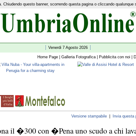
nza. Chiudendo questo banner, scorrendo questa pagina o cliccando qualunque 
etwork:
Home Turismo
|
News
|
Ultim'ora
|
I 92 comuni
|
Guide
|
Shopping
|
Facebook
|
Twitte
Venerdi 7 Agosto 2026
Home Page
|
Galleria Fotografica
|
Pubblicita con noi
|
D
Versione stampabile
|
Invia questa
na il �300 con �Pena uno scudo a chi lav