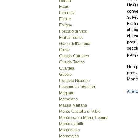
Deruta
Un�an
Fabro
conve
Ferentillo
S. Fr
Ficulle
Frati
Foligno
chies
Fossato di Vico
chies
Fratta Todina
porzi
Giano dell'Umbria
secol
Giove
pungo
Gualdo Cattaneo
Gualdo Tadino
Non p
Guardea
ripos
Gubbio
Monte
Lisciano Niccone
Lugnano in Teverina
All'ini
Magione
Marsciano
Massa Martana
Monte Castello di Vibio
Monte Santa Maria Tiberina
Montecastrilli
Montecchio
Montefalco