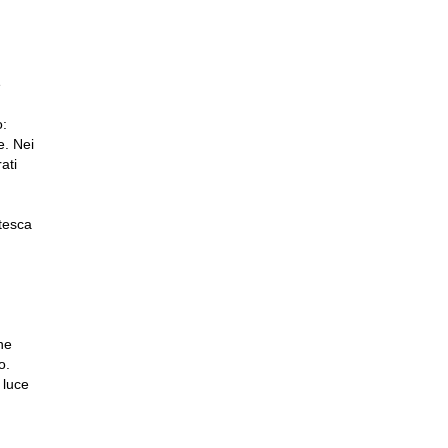
e
o:
e. Nei
ati
tesca
ne
o.
 luce