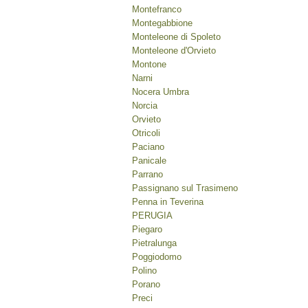
Montefranco
Montegabbione
Monteleone di Spoleto
Monteleone d'Orvieto
Montone
Narni
Nocera Umbra
Norcia
Orvieto
Otricoli
Paciano
Panicale
Parrano
Passignano sul Trasimeno
Penna in Teverina
PERUGIA
Piegaro
Pietralunga
Poggiodomo
Polino
Porano
Preci