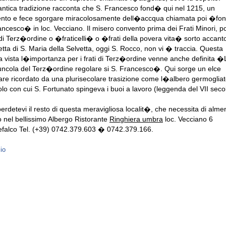
tica tradizione racconta che S. Francesco fond� qui nel 1215, un
nto e fece sgorgare miracolosamente dell�accqua chiamata poi �font
ancesco� in loc. Vecciano. Il misero convento prima dei Frati Minori, po
 di Terz�ordine o �fraticelli� o �frati della povera vita� sorto accanto
etta di S. Maria della Selvetta, oggi S. Rocco, non vi � traccia. Questa
a vista l�importanza per i frati di Terz�ordine venne anche definita �
uncola del Terz�ordine regolare si S. Francesco�. Qui sorge un elce
are ricordato da una plurisecolare trasizione come l�albero germogliat
lo con cui S. Fortunato spingeva i buoi a lavoro (leggenda del VII seco
erdetevi il resto di questa meravigliosa localit�, che necessita di alm
o nel bellissimo Albergo Ristorante
Ringhiera umbra
loc. Vecciano 6
falco Tel. (+39) 0742.379.603 � 0742.379.166.
zio