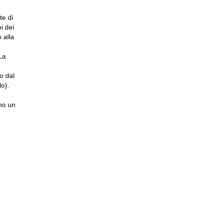
e di
i dei
 alla
La
o dal
lo).
eno un