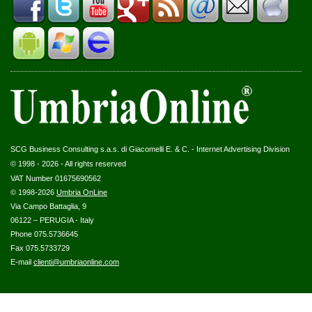
SCG Business Consulting s.a.s. di Giacomelli E. & C. - Internet Advertising Division
© 1998 - 2026 - All rights reserved
VAT Number 01675690562
© 1998-2026
Umbria OnLine
Via Campo Battaglia, 9
06122 – PERUGIA - Italy
Phone 075.5736645
Fax 075.5733729
E-mail
clienti@umbriaonline.com