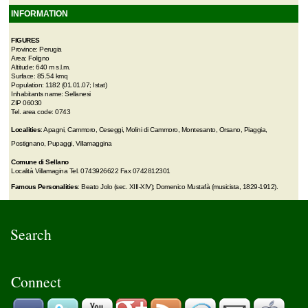
INFORMATION
FIGURES
Province: Perugia
Area: Foligno
Altitude: 640 m s.l.m.
Surface: 85.54 kmq
Population: 1182 (01.01.07; Istat)
Inhabitants name: Sellanesi
ZIP 06030
Tel. area code: 0743
Localities
: Apagni, Cammoro, Ceseggi, Molini di Cammoro, Montesanto, Orsano, Piaggia,
Postignano, Pupaggi, Villamaggina
Comune di Sellano
Località Villamagina Tel. 0743926622 Fax 0742812301
Famous Personalities
: Beato Jolo (sec. XIII-XIV); Domenico Mustafà (musicista, 1829-1912).
Search
Connect