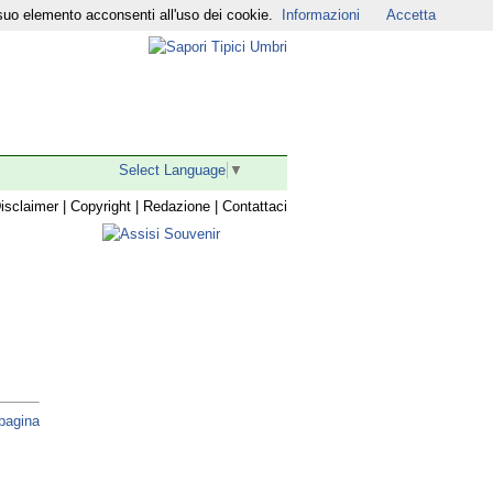
suo elemento acconsenti all'uso dei cookie.
Informazioni
Accetta
r
|
YouTube
|
Select Language
▼
isclaimer
|
Copyright
|
Redazione
|
Contattaci
 pagina